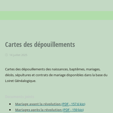
Cartes des dépouillements
14 juillet 2025
Cartes des dépouillements des naissances, baptêmes, mariages,
décès, sépultures et contrats de mariage disponibles dans la base du
Loiret Généalogique.
Documents joints
Mariage avant la révolution
(
PDF
-
157.6 kio
)
Mariages après la révolution
(
PDF
-
159 kio
)